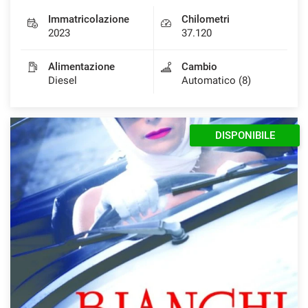
Immatricolazione
Chilometri
2023
37.120
mpre
Cookie necessari
Alimentazione
Cambio
ilitato
Diesel
Automatico (8)
Cookie delle preferenze
DISPONIBILE
Cookie per il miglioramento dell'esperienza utente
Cookie analitici
Cookie di marketing
Leggi
la
cookie
policy