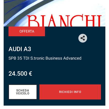
tracciamento
che
adottiamo
per
offrire
le
funzionalità
OFFERTA
e
svolgere
le
AUDI A3
attività
di
SPB 35 TDI S.tronic Business Advanced
seguito
descritte.
Per
24.500 €
ottenere
maggiori
informazioni
sull'utilità
SCHEDA
RICHIEDI INFO
VEICOLO
e
sul
funzionamento
di