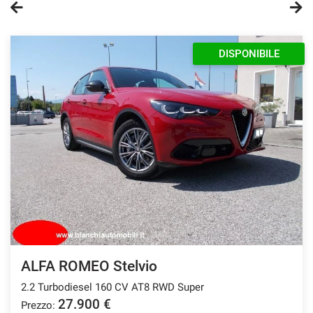
questi
strumenti
di
DISPONIBILE
tracciamento
si
rimanda
alla
cookie
policy.
Puoi
rivedere
e
modificare
le
tue
scelte
in
qualsiasi
ALFA ROMEO Stelvio
momento.
2.2 Turbodiesel 160 CV AT8 RWD Super
27.900 €
Prezzo:
a