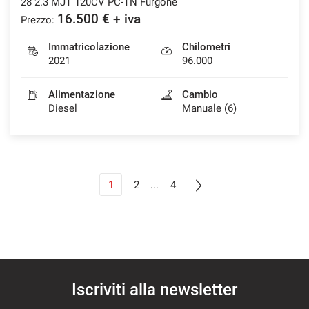
28 2.3 MJT 120CV PC-TN Furgone
16.500 € + iva
Prezzo:
Immatricolazione
Chilometri
2021
96.000
Alimentazione
Cambio
Diesel
Manuale (6)
1
2
...
4
Iscriviti alla newsletter