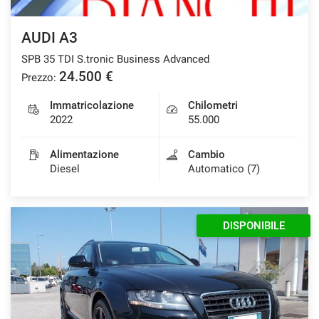
Salva
AUDI A3
le
impostazioni
SPB 35 TDI S.tronic Business Advanced
24.500 €
Prezzo:
Immatricolazione
Chilometri
2022
55.000
Alimentazione
Cambio
Diesel
Automatico (7)
DISPONIBILE