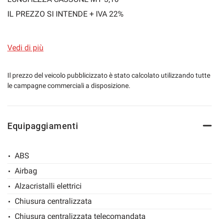
IL PREZZO SI INTENDE + IVA 22%
VISITA IL NOSTRO SITO www.bianchiautomobili.it
mpre
Cookie necessari
Vedi di più
ilitato
"SU TUTTE LE NOSTRE VETTURE, NON CI SONO VINCOLI
DI FINANZIAMENTO E ASSICURAZIONI VARIE"
Cookie delle preferenze
Il prezzo del veicolo pubblicizzato è stato calcolato utilizzando tutte
le campagne commerciali a disposizione.
Nel caso di permuta, per poter fornire una quotazione
Cookie per il miglioramento dell'esperienza utente
indicativa del veicolo, specificare modello-allestimento-
Equipaggiamenti
cilindrata-chilometraggio e condizioni generali
Cookie analitici
ABS
Cookie di marketing
Airbag
Alzacristalli elettrici
Leggi
la
Chiusura centralizzata
cookie
policy
Chiusura centralizzata telecomandata