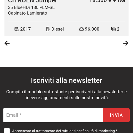
CITROEN Jumper
a
18.500 € + iva
35 BlueHDi 130 PLM-SL
Cabinato Lamierato
2017
Diesel
96.000
2
Iscriviti alla newsletter
Compila il modulo sottostante per iscriverti alla newsletter e
ricevere aggiornamenti sulle nostre novità.
Email *
INVIA
Acconsento al trattamento dei miei dati per finalità di marketing *