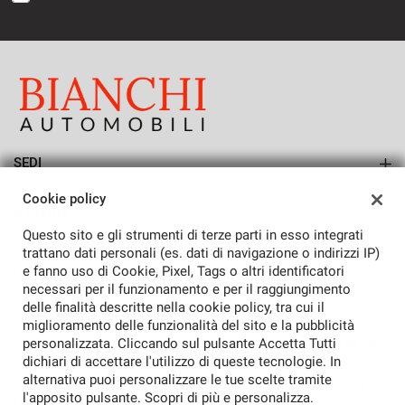
SEDI
Sede di San Vendemiano
Cookie policy
AZIENDA
Questo sito e gli strumenti di terze parti in esso integrati
Azienda
trattano dati personali (es. dati di navigazione o indirizzi IP)
e fanno uso di Cookie, Pixel, Tags o altri identificatori
Contatti
necessari per il funzionamento e per il raggiungimento
delle finalità descritte nella cookie policy, tra cui il
miglioramento delle funzionalità del sito e la pubblicità
personalizzata. Cliccando sul pulsante Accetta Tutti
TORNA IN CIMA
dichiari di accettare l'utilizzo di queste tecnologie. In
alternativa puoi personalizzare le tue scelte tramite
Copyright © 2026 Bianchi Automobili Snc - P.IVA 02059940268 -
l'apposito pulsante. Scopri di più e personalizza.
Leggi l'informativa sulla privacy
-
Cookie Policy