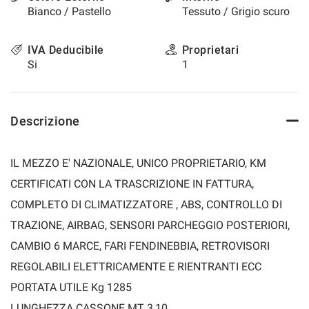
Bianco / Pastello
Tessuto / Grigio scuro
questi
strumenti
di
IVA Deducibile
Proprietari
tracciamento
Si
1
si
rimanda
alla
cookie
Descrizione
policy.
Puoi
rivedere
IL MEZZO E' NAZIONALE, UNICO PROPRIETARIO, KM
e
modificare
CERTIFICATI CON LA TRASCRIZIONE IN FATTURA,
le
COMPLETO DI CLIMATIZZATORE , ABS, CONTROLLO DI
tue
scelte
TRAZIONE, AIRBAG, SENSORI PARCHEGGIO POSTERIORI,
in
CAMBIO 6 MARCE, FARI FENDINEBBIA, RETROVISORI
qualsiasi
momento.
REGOLABILI ELETTRICAMENTE E RIENTRANTI ECC
PORTATA UTILE Kg 1285
a
LUNGHEZZA CASSONE MT 3,10