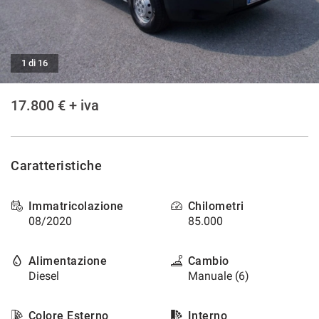
tracciamento
che
adottiamo
per
offrire
1 di 16
le
funzionalità
17.800 € + iva
e
svolgere
le
attività
di
Caratteristiche
seguito
descritte.
Per
Immatricolazione
Chilometri
ottenere
08/2020
85.000
maggiori
informazioni
Alimentazione
Cambio
sull'utilità
e
Diesel
Manuale (6)
sul
funzionamento
Colore Esterno
Interno
di