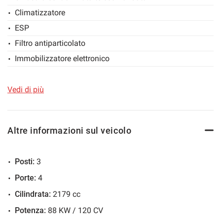
Climatizzatore
Salva
le
ESP
impostazioni
Filtro antiparticolato
Immobilizzatore elettronico
Porta scorrevole
Sensori di parcheggio posteriori
Vedi di più
Servosterzo
Specchietti laterali elettrici
Altre informazioni sul veicolo
Posti:
3
Porte:
4
Cilindrata:
2179 cc
Potenza:
88 KW / 120 CV