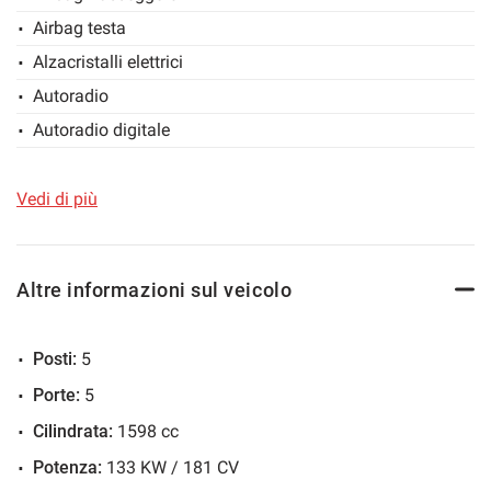
VISITA IL NOSTRO SITO www.bianchiautomobili.it
Airbag testa
Salva
le
Alzacristalli elettrici
impostazioni
Autoradio
Autoradio digitale
Bluetooth
Boardcomputer
Vedi di più
cerchi 18
Cerchi in lega
Altre informazioni sul veicolo
Chiusura centralizzata
Chiusura centralizzata telecomandata
Posti:
5
Climatizzatore
Porte:
5
Climatizzatore automatico, 2 zone
Cilindrata:
1598 cc
Controllo automatico clima
Potenza:
133 KW / 181 CV
Controllo trazione