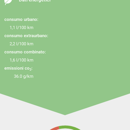
MP3
Park Distance Control
consumo urbano:
Portellone posteriore elettrico
1,1 l/100 km
Schermo multifunzione interamente digitale
consumo extraurbano:
2,2 l/100 km
Sedile posteriore sdoppiato
consumo combinato:
Sensore di luce
1,6 l/100 km
Sensore di pioggia
emissioni co
:
2
Sensori di parcheggio anteriori
36.0 g/km
Sensori di parcheggio posteriori
Servosterzo
Navigatore satellitare
Sospensioni pneumatiche
Sound system
Specchietti laterali elettrici