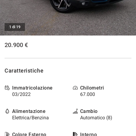
tracciamento
che
adottiamo
per
offrire
1 di 19
le
funzionalità
20.900 €
e
svolgere
le
attività
di
Caratteristiche
seguito
descritte.
Per
Immatricolazione
Chilometri
ottenere
03/2022
67.000
maggiori
informazioni
Alimentazione
Cambio
sull'utilità
e
Elettrica/Benzina
Automatico (8)
sul
funzionamento
Colore Esterno
Interno
di