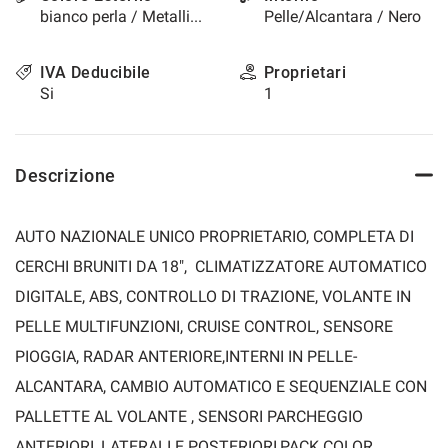
bianco perla / Metallizzato
Pelle/Alcantara / Nero
questi
strumenti
di
IVA Deducibile
Proprietari
tracciamento
Si
1
si
rimanda
alla
cookie
Descrizione
policy.
Puoi
rivedere
AUTO NAZIONALE UNICO PROPRIETARIO, COMPLETA DI
e
modificare
CERCHI BRUNITI DA 18", CLIMATIZZATORE AUTOMATICO
le
DIGITALE, ABS, CONTROLLO DI TRAZIONE, VOLANTE IN
tue
scelte
PELLE MULTIFUNZIONI, CRUISE CONTROL, SENSORE
in
PIOGGIA, RADAR ANTERIORE,INTERNI IN PELLE-
qualsiasi
momento.
ALCANTARA, CAMBIO AUTOMATICO E SEQUENZIALE CON
PALLETTE AL VOLANTE , SENSORI PARCHEGGIO
a
ANTERIORI, LATERALI E POSTERIORI,PACK COLOR