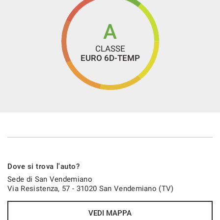
Specchietto retrovisore con funzione antiabbagliamento
Start/Stop Automatico
A
Telecamera per parcheggio assistito
CLASSE
Touch screen
EURO 6D-TEMP
USB
Vetri oscurati
Vivavoce
Volante in pelle
Volante multifunzione
Dove si trova l'auto?
Sede di San Vendemiano
Via Resistenza, 57 - 31020 San Vendemiano (TV)
VEDI MAPPA