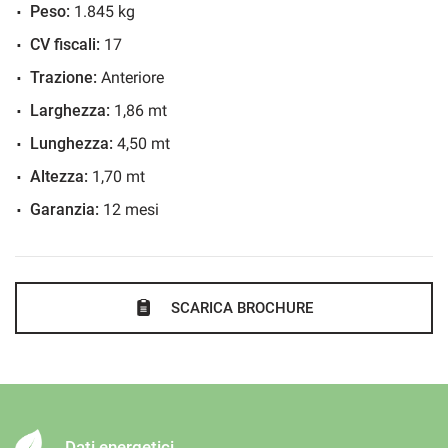
Controllo vocale
Peso:
1.845 kg
Cronologia tagliandi
CV fiscali:
17
Cruise Control
Trazione:
Anteriore
ESP
Larghezza:
1,86 mt
Fari LED
Lunghezza:
4,50 mt
Fendinebbia
Altezza:
1,70 mt
Freno di stazionamento elettrico
Garanzia:
12 mesi
Immobilizzatore elettronico
Interni in pelle
Isofix
SCARICA BROCHURE
Limitatore di velocità
Luce d'ambiente
Luci diurne
Marmitta catalitica
Monitoraggio pressione pneumatici
Dati energetici