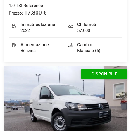
1.0 TSI Reference
17.800 €
Prezzo:
mpre
Immatricolazione
Chilometri
Cookie necessari
ilitato
2022
57.000
Alimentazione
Cambio
Cookie delle preferenze
Benzina
Manuale (6)
Cookie per il miglioramento dell'esperienza utente
DISPONIBILE
Cookie analitici
Cookie di marketing
Leggi
la
cookie
policy