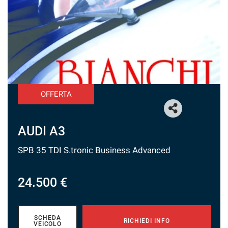
tracciamento
che
adottiamo
per
offrire
le
funzionalità
e
svolgere
OFFERTA
le
attività
di
seguito
AUDI A3
descritte.
Per
SPB 35 TDI S.tronic Business Advanced
ottenere
maggiori
informazioni
24.500 €
sull'utilità
e
sul
funzionamento
SCHEDA
RICHIEDI INFO
VEICOLO
di