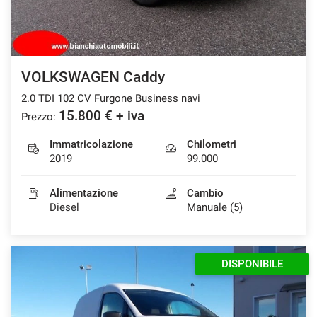
Salva
le
impostazioni
VOLKSWAGEN Caddy
2.0 TDI 102 CV Furgone Business navi
15.800 € + iva
Prezzo:
Immatricolazione
Chilometri
2019
99.000
Alimentazione
Cambio
Diesel
Manuale (5)
DISPONIBILE