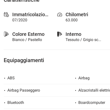
questi
strumenti
Immatricolazione
Chilometri
di
tracciamento
07/2020
63.000
si
rimanda
Colore Esterno
Interno
alla
cookie
Bianco / Pastello
Tessuto / Grigio scuro
policy.
Puoi
rivedere
e
Equipaggiamenti
modificare
le
tue
ABS
Airbag
scelte
in
qualsiasi
Airbag Passeggero
Alzacristalli elettri
momento.
Bluetooth
Boardcomputer
a