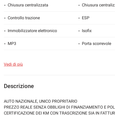
Chiusura centralizzata
Chiusura centrali
Controllo trazione
ESP
mpre
Cookie necessari
ilitato
Immobilizzatore elettronico
Isofix
MP3
Porta scorrevole
Cookie delle preferenze
Sedile posteriore sdoppiato
Servosterzo
Cookie per il miglioramento dell'esperienza utente
Vedi di più
USB
Vivavoce
Cookie analitici
Descrizione
Cookie di marketing
AUTO NAZIONALE, UNICO PROPRITARIO
PREZZO REALE SENZA OBBLIGHI DI FINANZIAMENTO E POL
CERTIFICAZIONE DEI KM CON TRASCRIZIONE SIA IN FATTUR