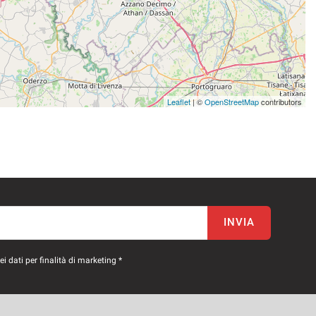
Leaflet
| ©
OpenStreetMap
contributors
INVIA
 dati per finalità di marketing *