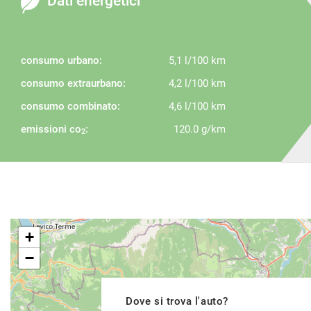
Dati energetici
consumo urbano:
5,1 l/100 km
consumo extraurbano:
4,2 l/100 km
consumo combinato:
4,6 l/100 km
emissioni co
:
120.0 g/km
2
+
−
Dove si trova l'auto?