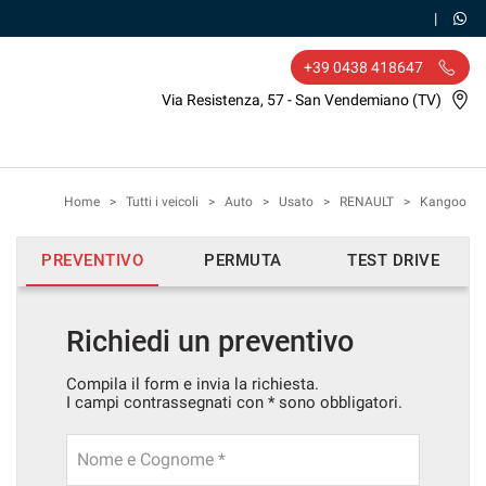
+39 0438 418647
Via Resistenza, 57 - San Vendemiano (TV)
Home
>
Tutti i veicoli
>
Auto
>
Usato
>
RENAULT
>
Kangoo
PREVENTIVO
PERMUTA
TEST DRIVE
Richiedi un preventivo
Compila il form e invia la richiesta.
I campi contrassegnati con * sono obbligatori.
Nome e Cognome *