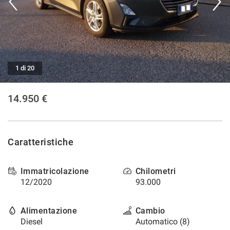
tracciamento
che
adottiamo
per
offrire
le
funzionalità
1 di 20
e
svolgere
le
14.950 €
attività
di
seguito
descritte.
Caratteristiche
Per
ottenere
maggiori
Immatricolazione
Chilometri
informazioni
12/2020
93.000
sull'utilità
e
sul
Alimentazione
Cambio
funzionamento
Diesel
Automatico (8)
di