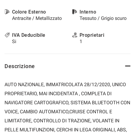
questi
strumenti
Colore Esterno
Interno
di
Antracite / Metallizzato
Tessuto / Grigio scuro
tracciamento
si
IVA Deducibile
Proprietari
rimanda
Si
1
alla
cookie
policy.
Puoi
Descrizione
rivedere
e
modificare
le
AUTO NAZIONALE, IMMATRICOLATA 28/12/2020, UNICO
tue
PROPRIETARIO, MAI INCIDENTATA , COMPLETA DI
scelte
in
NAVIGATORE CARTOGRAFICO, SISTEMA BLUETOOTH CON
qualsiasi
VOICE, CAMBIO AUTOMATICO,CRUISE CONTROL E
momento.
LIMITATORE, CONTROLLO DI TRAZIONE, VOLANTE IN
PELLE MULTIFUNZIONI, CERCHI IN LEGA ORIGINALI, ABS,
a