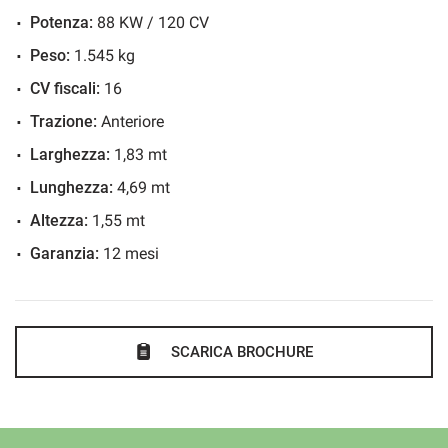
Potenza:
88 KW / 120 CV
Controllo elettronico della corsia
Controllo trazione
Peso:
1.545 kg
Controllo vocale
CV fiscali:
16
Cruise Control
Trazione:
Anteriore
ESP
Larghezza:
1,83 mt
Fari LED
Lunghezza:
4,69 mt
Fendinebbia
Altezza:
1,55 mt
Filtro antiparticolato
Garanzia:
12 mesi
Frenata d'emergenza assistita
Freno di stazionamento elettrico
Immobilizzatore elettronico
SCARICA BROCHURE
Isofix
Kit antipanne
Limitatore di velocità