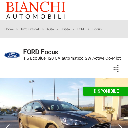
Le
tue
preferenze
di
HOME
Home
>
Tutti i veicoli
>
Auto
>
Usato
>
FORD
>
Focus
consenso
Il
LISTA VEICOLI
seguente
FORD Focus
pannello
1.5 EcoBlue 120 CV automatico SW Active Co-Pilot
ACQUISTIAMO USATO
ti
consente
di
ASSISTENZA
esprimere
le
tue
DISPONIBILE
SERVIZI
preferenze
di
consenso
DICONO DI NOI
alle
tecnologie
CONTATTI
di