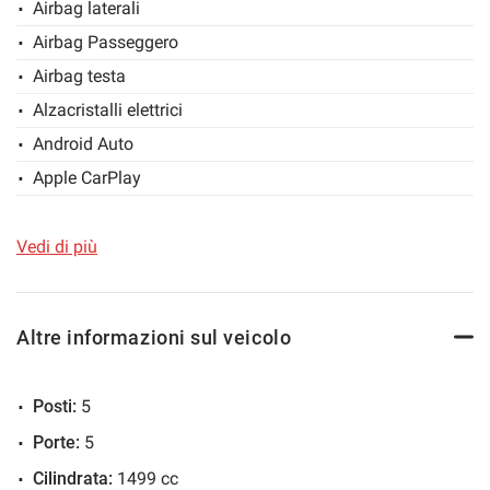
Airbag laterali
uniformità dei dati pubblicati dai diversi portali.
Salva
Airbag Passeggero
le
impostazioni
Airbag testa
Alzacristalli elettrici
Android Auto
Apple CarPlay
Autoradio
Autoradio digitale
Vedi di più
Bluetooth
Boardcomputer
Altre informazioni sul veicolo
Bracciolo
Cerchi in lega
Posti:
5
Chiusura centralizzata
Porte:
5
Chiusura centralizzata telecomandata
Cilindrata:
1499 cc
Climatizzatore