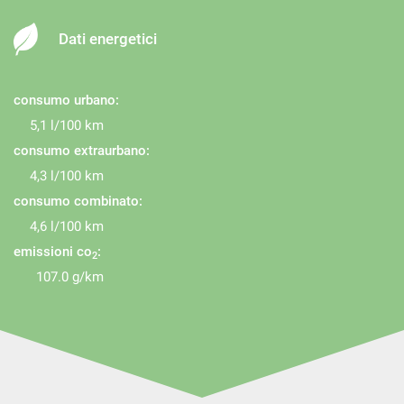
Monitoraggio pressione pneumatici
MP3
Dati energetici
Riconoscimento dei segnali stradali
Sedile posteriore sdoppiato
consumo urbano:
Sensore di pioggia
5,1 l/100 km
Sensori di parcheggio posteriori
consumo extraurbano:
4,3 l/100 km
Servosterzo
consumo combinato:
Navigatore satellitare
4,6 l/100 km
Specchietti laterali elettrici
emissioni co
:
2
Specchietto retrovisore con funzione antiabbagliamento
107.0 g/km
Start/Stop Automatico
Telecamera per parcheggio assistito
USB
Vivavoce
Volante in pelle