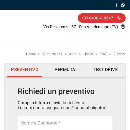
+39 0438 418647
Via Resistenza, 57 - San Vendemiano (TV)
Home
>
Tutti i veicoli
>
Auto
>
Usato
>
FIAT
>
Fiorino
PREVENTIVO
PERMUTA
TEST DRIVE
Richiedi un preventivo
Compila il form e invia la richiesta.
I campi contrassegnati con * sono obbligatori.
Nome e Cognome *