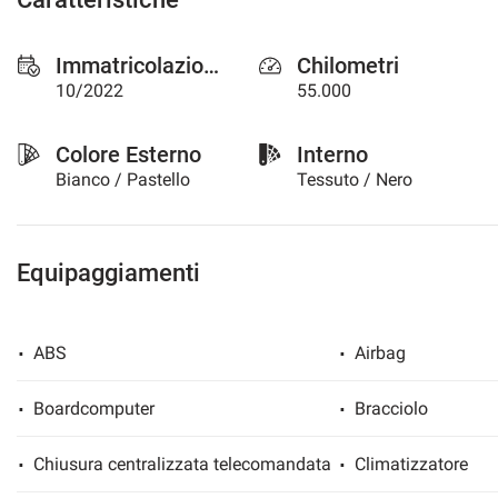
questi
strumenti
Immatricolazione
Chilometri
di
tracciamento
10/2022
55.000
si
rimanda
Colore Esterno
Interno
alla
cookie
Bianco / Pastello
Tessuto / Nero
policy.
Puoi
rivedere
e
Equipaggiamenti
modificare
le
tue
ABS
Airbag
scelte
in
qualsiasi
Boardcomputer
Bracciolo
momento.
Chiusura centralizzata telecomandata
Climatizzatore
a