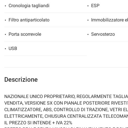
Cronologia tagliandi
ESP
Filtro antiparticolato
Immobilizzatore el
mpre
Cookie necessari
ilitato
Porta scorrevole
Servosterzo
USB
Cookie delle preferenze
Cookie per il miglioramento dell'esperienza utente
Descrizione
Cookie analitici
NAZIONALE UNICO PROPRIETARIO, REGOLARMENTE TAGLIA
Cookie di marketing
VENDITA, VERSIONE SX CON PIANALE POSTERIORE RIVESTI
CLIMATIZZATORE, ABS, CONTROLLO DI TRAZIONE, VETRI EL
ELETTRICAMENTE, CHIUSURA CENTRALIZZATA TELECOMA
IL PREZZO SI INTENDE + IVA 22%