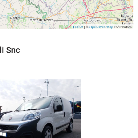
Leaflet
| ©
OpenStreetMap
contributors
li Snc