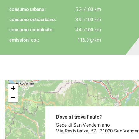
consumo urbano:
5,2 l/100 km
consumo extraurbano:
3,9 l/100 km
consumo combinato:
4,4 l/100 km
emissioni co
:
116.0 g/km
2
+
−
Dove si trova l'auto?
Sede di San Vendemiano
Via Resistenza, 57 - 31020 San Vende